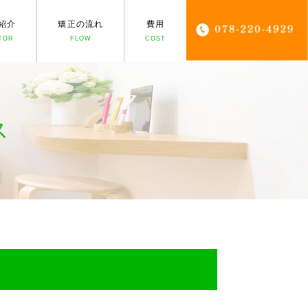
紹介
矯正の流れ
費用
TOR
FLOW
COST
ス