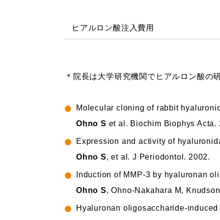
ヒアルロン酸注入費用
＊院長は大学研究機関でヒアルロン酸の
Molecular cloning of rabbit hyaluroni
Ohno S
et al. Biochim Biophys Acta.
Expression and activity of hyaluronid
Ohno S
, et al. J Periodontol. 2002.
Induction of MMP-3 by hyaluronan ol
Ohno S
, Ohno-Nakahara M, Knudson
Hyaluronan oligosaccharide-induced ac