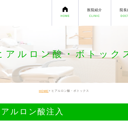
医院紹介
院長
HOME
CLINIC
DOC
アクセス・診療時間
親御さまへ伝えたいこと
ヒアルロン酸・ボトック
当院の歯列矯正
小児矯正
大人の矯正
ヒアルロン酸・ボトックス
HOME
ホワイトニング
ヒアルロン酸注入