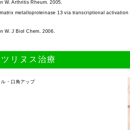
n W. Arthritis Rheum. 2005.
atrix metalloproteinase 13 via transcriptional activati
n W. J Biol Chem. 2006.
ボツリヌス治療
イル・口角アップ