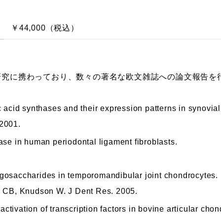
￥44,000（税込）
研究に携わっており、数々の著名な欧文雑誌への論文報告を
c acid synthases and their expression patterns in synovia
 2001.
ase in human periodontal ligament fibroblasts.
igosaccharides in temporomandibular joint chondrocytes.
 CB, Knudson W. J Dent Res. 2005.
tivation of transcription factors in bovine articular chon