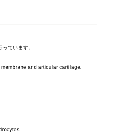
行っています。
l membrane and articular cartilage.
drocytes.