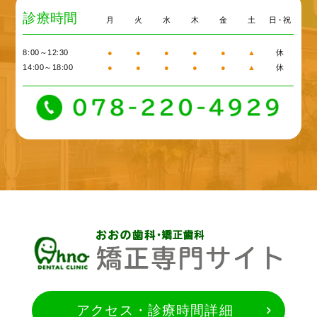
診療時間
月
火
水
木
金
土
日・祝
8:00～12:30
●
●
●
●
●
▲
休
14:00～18:00
●
●
●
●
●
▲
休
アクセス・診療時間詳細